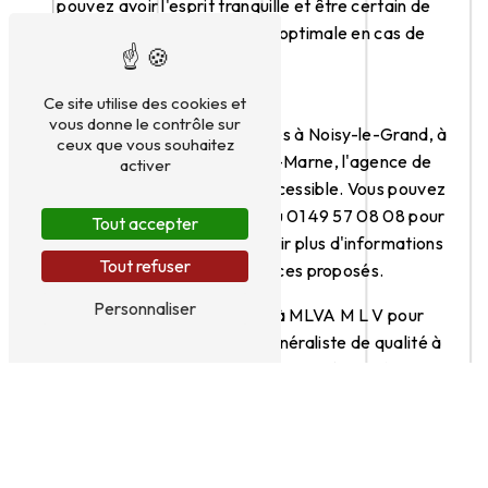
pouvez avoir l'esprit tranquille et être certain de
bénéficier d'une protection optimale en cas de
sinistre.
Localisation et Contact
Ce site utilise des cookies et
vous donne le contrôle sur
Située au 20 Clos des Cascades à Noisy-le-Grand, à
ceux que vous souhaitez
proximité de Champigny-sur-Marne, l'agence de
activer
MLVA M L V est facilement accessible. Vous pouvez
les contacter par téléphone au 01 49 57 08 08 pour
Tout accepter
prendre rendez-vous ou obtenir plus d'informations
Tout refuser
sur les différents services proposés.
Personnaliser
N'hésitez pas à faire appel à MLVA M L V pour
bénéficier d'une assurance généraliste de qualité à
Champigny-sur-Marne. Faites confiance à des
professionnels de l'assurance pour protéger ce qui
compte le plus pour vous.